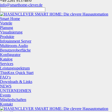
+49 2261 913748-0
info@smarthome-clever.de
Smart Home
Vorteile
Planung
Visualisierung
Produkte
Infotainment Server
Multiroom-Audio
Benutzeroberfläche
Konfigurator
Katalog
Services
Leistungsspektrum
ThinKnx Quick Start
FAQ‘s
Downloads & Links
NEWS
UNTERNEHMEN
Events
Mitgliedschaften
Kontakt