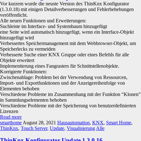
Vor kurzem wurde die neuste Version des ThinKnx Konfigurator
(1.3.0.18) mit einigen Detailverbesserungen und Fehlerbehebungen
veröffentlicht.
Alle neuen Funktionen und Erweiterungen:
Suchleiste im Interface- und Systembaum hinzugefügt
eine Seite wird automatisch hinzugefügt, wenn ein Interface-Objekt
hinzugefügt wird
Verbessertes Speichermanagement mit dem Webbrowser-Objekt, um
Speicherlecks zu vermeiden
Verbesserte Suche einer KNX Gruppe oder eines Befehls für alle
Objekte erweitert
Implementierung eines Fangrasters für Schnittstellenobjekte.
Korrigierte Funktionen:
Zwischenablage: Problem bei der Verwendung von Ressourcen,
Import- und Exportfunktionen und der Anzeigereihenfolge von
Elementen behoben
Verschiedene Probleme im Zusammenhang mit der Funktion “Klonen”
in Sammlungselementen behoben
Verschiedene Probleme mit der Speicherung von benutzerdefinierten
Lizenzen
Read more
smarthome
August 28, 2021
Hausautomation
,
KNX
,
Smart Home
,
ThinKnx
,
Touch Server
,
Update
,
Visualisierung
Alle
ThinKnx Konfigurator Update 1.3.0.16