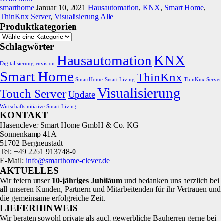
smarthome
Januar 10, 2021
Hausautomation
,
KNX
,
Smart Home
,
ThinKnx Server
,
Visualisierung
Alle
Produktkategorien
Schlagwörter
Hausautomation
KNX
Digitalisierung
envision
Smart Home
ThinKnx
SmartHome
Smart Living
ThinKnx Server
Visualisierung
Touch Server
Update
Wirtschaftsinitiative Smart Living
KONTAKT
Hasenclever Smart Home GmbH & Co. KG
Sonnenkamp 41A
51702 Bergneustadt
Tel: +49 2261 913748-0
E-Mail:
info@smarthome-clever.de
AKTUELLES
Wir feiern unser
10‑jähriges Jubiläum
und bedanken uns herzlich bei
all unseren Kunden, Partnern und Mitarbeitenden für ihr Vertrauen und
die gemeinsame erfolgreiche Zeit.
LIEFERHINWEIS
Wir beraten sowohl private als auch gewerbliche Bauherren gerne bei