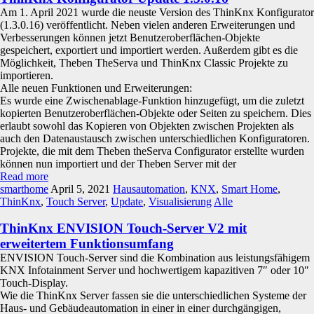
Am 1. April 2021 wurde die neuste Version des ThinKnx Konfigurator
(1.3.0.16) veröffentlicht. Neben vielen anderen Erweiterungen und
Verbesserungen können jetzt Benutzeroberflächen-Objekte
gespeichert, exportiert und importiert werden. Außerdem gibt es die
Möglichkeit, Theben TheServa und ThinKnx Classic Projekte zu
importieren.
Alle neuen Funktionen und Erweiterungen:
Es wurde eine Zwischenablage-Funktion hinzugefügt, um die zuletzt
kopierten Benutzeroberflächen-Objekte oder Seiten zu speichern. Dies
erlaubt sowohl das Kopieren von Objekten zwischen Projekten als
auch den Datenaustausch zwischen unterschiedlichen Konfiguratoren.
Projekte, die mit dem Theben theServa Configurator erstellte wurden
können nun importiert und der Theben Server mit der
Read more
smarthome
April 5, 2021
Hausautomation
,
KNX
,
Smart Home
,
ThinKnx
,
Touch Server
,
Update
,
Visualisierung
Alle
ThinKnx ENVISION Touch-Server V2 mit
erweitertem Funktionsumfang
ENVISION Touch-Server sind die Kombination aus leistungsfähigem
KNX Infotainment Server und hochwertigem kapazitiven 7″ oder 10″
Touch-Display.
Wie die ThinKnx Server fassen sie die unterschiedlichen Systeme der
Haus- und Gebäudeautomation in einer in einer durchgängigen,