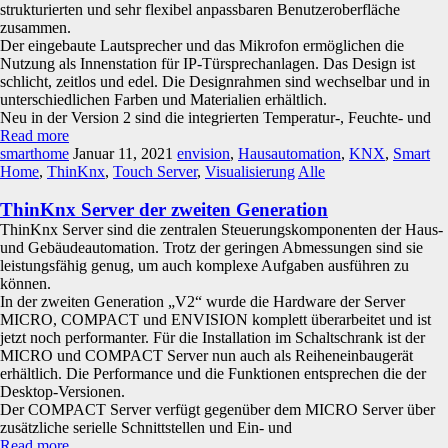
strukturierten und sehr flexibel anpassbaren Benutzeroberfläche
zusammen.
Der eingebaute Lautsprecher und das Mikrofon ermöglichen die
Nutzung als Innenstation für IP-Türsprechanlagen. Das Design ist
schlicht, zeitlos und edel. Die Designrahmen sind wechselbar und in
unterschiedlichen Farben und Materialien erhältlich.
Neu in der Version 2 sind die integrierten Temperatur-, Feuchte- und
Read more
smarthome
Januar 11, 2021
envision
,
Hausautomation
,
KNX
,
Smart
Home
,
ThinKnx
,
Touch Server
,
Visualisierung
Alle
ThinKnx Server der zweiten Generation
ThinKnx Server sind die zentralen Steuerungskomponenten der Haus-
und Gebäudeautomation. Trotz der geringen Abmessungen sind sie
leistungsfähig genug, um auch komplexe Aufgaben ausführen zu
können.
In der zweiten Generation „V2“ wurde die Hardware der Server
MICRO, COMPACT und ENVISION komplett überarbeitet und ist
jetzt noch performanter. Für die Installation im Schaltschrank ist der
MICRO und COMPACT Server nun auch als Reiheneinbaugerät
erhältlich. Die Performance und die Funktionen entsprechen die der
Desktop-Versionen.
Der COMPACT Server verfügt gegenüber dem MICRO Server über
zusätzliche serielle Schnittstellen und Ein- und
Read more