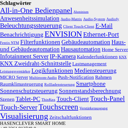
Schlagwörter
All-in-One Bedienpanel
Aluminium
Anwesenheitssimulation
Audio-Matrix
Audio-System
Audiofy
Beleuchtungssteuerung
E-Mail
Client Touch-Client
ENVISION
Ethernet-Port
Benachrichtigung
Filterfunktionen
Gebäudeautomation
Haus-
Fentix NTM
und Gebäudeautomation
Hausautomation
Home Server
Infotainment Server
IP-Kamera
Kalenderfunktionen
KNX
KNX Zweidraht-Schnittstelle
Lastmanagement
Logikfunktionen
Mediensteuerung
Leistungsverstärker
Push-Notification
Rahmen
MICRO Server
Multiroom-Audio
Smartphone
Raumklimasteuerung
Rollladensteuerung
Sonnenschutzsteuerung
Sonnenstandsberechnung
Touch-Panel
Tablet-PC
Touch-Client
Szenen
ThinKnx
Touchscreen
Touch-Server
Verstärkerausgang
Visualisierung
Zeitschaltfunktionen
HASENCLEVER SMART HOME