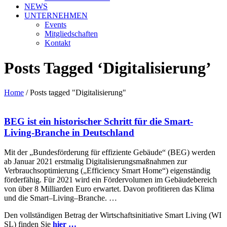
NEWS
UNTERNEHMEN
Events
Mitgliedschaften
Kontakt
Posts Tagged ‘Digitalisierung’
Home
/
Posts tagged "Digitalisierung"
BEG ist ein historischer Schritt für die Smart-
Living-Branche in Deutschland
Mit der
„Bundesförderung für effiziente Gebäude“ (BEG)
werden
ab Januar 2021
erstmal
ig
Digitalisierungsmaßnahmen zur
Verbrauchsoptimierung („Efficiency Smart Home“)
eigenständig
förderfähig.
Für 2021 wird ein
Fördervolumen im Gebäudebereich
von
über 8
Milliarden Euro
erwartet
.
Davon profitier
en
das
Klima
und die
Smart
–
Living
–
Branche
. …
Den vollständigen Betrag der Wirtschaftsinitiative Smart Living (WI
SL) finden Sie
hier …