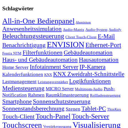
Schlagwörter
All-in-One Bedienpanel
Aluminium
Anwesenheitssimulation
Audio-Matrix
Audio-System
Audiofy
Beleuchtungssteuerung
E-Mail
Client Touch-Client
ENVISION
Ethernet-Port
Benachrichtigung
Filterfunktionen
Gebäudeautomation
Fentix NTM
Haus- und Gebäudeautomation
Hausautomation
Infotainment Server
IP-Kamera
Home Server
KNX Zweidraht-Schnittstelle
Kalenderfunktionen
KNX
Logikfunktionen
Lastmanagement
Leistungsverstärker
Mediensteuerung
Push-
MICRO Server
Multiroom-Audio
Notification
Rahmen
Raumklimasteuerung
Rollladensteuerung
Smartphone
Sonnenschutzsteuerung
Sonnenstandsberechnung
Tablet-PC
Szenen
ThinKnx
Touch-Panel
Touch-Server
Touch-Client
Visualisierung
Touchscreen
Verstärkerausgang