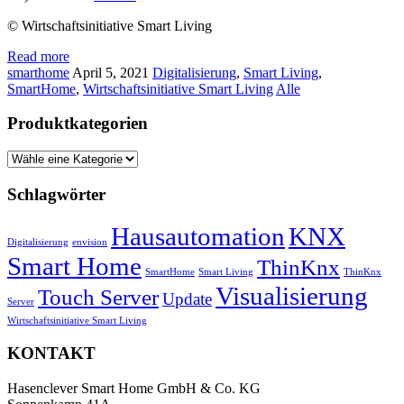
© Wirtschaftsinitiative Smart Living
Read more
smarthome
April 5, 2021
Digitalisierung
,
Smart Living
,
SmartHome
,
Wirtschaftsinitiative Smart Living
Alle
Produktkategorien
Schlagwörter
Hausautomation
KNX
Digitalisierung
envision
Smart Home
ThinKnx
SmartHome
Smart Living
ThinKnx
Visualisierung
Touch Server
Update
Server
Wirtschaftsinitiative Smart Living
KONTAKT
Hasenclever Smart Home GmbH & Co. KG