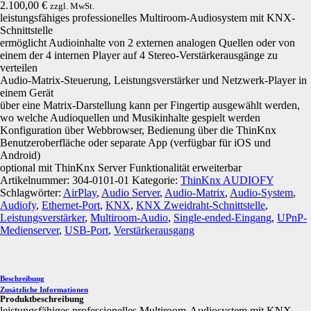
2.100,00
€
zzgl. MwSt.
leistungsfähiges professionelles Multiroom-Audiosystem mit KNX-
Schnittstelle
ermöglicht Audioinhalte von 2 externen analogen Quellen oder von
einem der 4 internen Player auf 4 Stereo-Verstärkerausgänge zu
verteilen
Audio-Matrix-Steuerung, Leistungsverstärker und Netzwerk-Player in
einem Gerät
über eine Matrix-Darstellung kann per Fingertip ausgewählt werden,
wo welche Audioquellen und Musikinhalte gespielt werden
Konfiguration über Webbrowser, Bedienung über die ThinKnx
Benutzeroberfläche oder separate App (verfügbar für iOS und
Android)
optional mit ThinKnx Server Funktionalität erweiterbar
Artikelnummer:
304-0101-01
Kategorie:
ThinKnx AUDIOFY
Schlagwörter:
AirPlay
,
Audio Server
,
Audio-Matrix
,
Audio-System
,
Audiofy
,
Ethernet-Port
,
KNX
,
KNX Zweidraht-Schnittstelle
,
Leistungsverstärker
,
Multiroom-Audio
,
Single-ended-Eingang
,
UPnP-
Medienserver
,
USB-Port
,
Verstärkerausgang
Beschreibung
Zusätzliche Informationen
Produktbeschreibung
leistungsfähiges professionelles Multiroom-Audiosystem mit KNX-