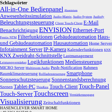
Schlagwörter
All-in-One Bedienpanel
Aluminium
Anwesenheitssimulation
Audio-Matrix
Audio-System
Audiofy
Beleuchtungssteuerung
E-Mail
Client Touch-Client
ENVISION
Ethernet-Port
Benachrichtigung
Filterfunktionen
Gebäudeautomation
Haus-
Fentix NTM
und Gebäudeautomation
Hausautomation
Home Server
Infotainment Server
IP-Kamera
Kalenderfunktionen
KNX
KNX Zweidraht-Schnittstelle
Lastmanagement
Logikfunktionen
Mediensteuerung
Leistungsverstärker
Push-Notification
Rahmen
MICRO Server
Multiroom-Audio
Smartphone
Raumklimasteuerung
Rollladensteuerung
Sonnenschutzsteuerung
Sonnenstandsberechnung
Touch-Panel
Tablet-PC
Touch-Client
Szenen
ThinKnx
Touchscreen
Touch-Server
Verstärkerausgang
Visualisierung
Zeitschaltfunktionen
HASENCLEVER SMART HOME