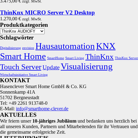
3.475,00
€
zzgl. MwSt.
ThinKnx MICRO Server V2 Desktop
1.270,00
€
zzgl. MwSt.
Produktkategorien
Schlagwörter
Hausautomation
KNX
Digitalisierung
envision
Smart Home
ThinKnx
SmartHome
Smart Living
ThinKnx Server
Visualisierung
Touch Server
Update
Wirtschaftsinitiative Smart Living
KONTAKT
Hasenclever Smart Home GmbH & Co. KG
Sonnenkamp 41A
51702 Bergneustadt
Tel: +49 2261 913748-0
E-Mail:
info@smarthome-clever.de
AKTUELLES
Wir feiern unser
10‑jähriges Jubiläum
und bedanken uns herzlich bei
all unseren Kunden, Partnern und Mitarbeitenden für ihr Vertrauen und
die gemeinsame erfolgreiche Zeit.