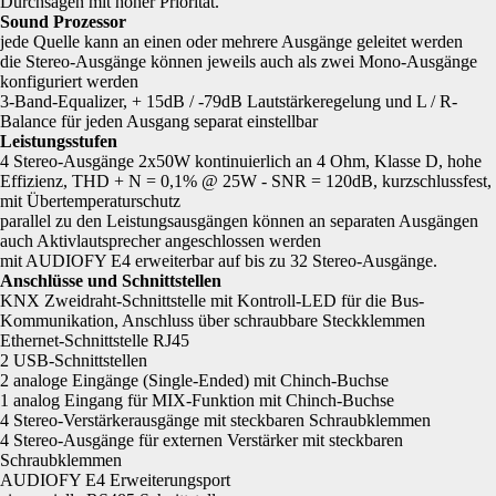
Durchsagen mit hoher Priorität.
Sound Prozessor
jede Quelle kann an einen oder mehrere Ausgänge geleitet werden
die Stereo-Ausgänge können jeweils auch als zwei Mono-Ausgänge
konfiguriert werden
3-Band-Equalizer, + 15dB / -79dB Lautstärke­regelung und L / R-
Balance für jeden Ausgang separat einstellbar
Leistungsstufen
4 Stereo-Ausgänge 2x50W kontinuierlich an 4 Ohm, Klasse D, hohe
Effizienz, THD + N = 0,1% @ 25W - SNR = 120dB, kurzschlussfest,
mit Übertemperaturschutz
parallel zu den Leistungsausgängen können an separaten Ausgängen
auch Aktivlautsprecher angeschlossen werden
mit AUDIOFY E4 erweiterbar auf bis zu 32 Stereo-Ausgänge.
Anschlüsse und Schnittstellen
KNX Zweidraht-Schnittstelle mit Kontroll-LED für die Bus-
Kommunikation, Anschluss über schraubbare Steckklemmen
Ethernet-Schnittstelle RJ45
2 USB-Schnittstellen
2 analoge Eingänge (Single-Ended) mit Chinch-Buchse
1 analog Eingang für MIX-Funktion mit Chinch-Buchse
4 Stereo-Verstärkerausgänge mit steckbaren Schraubklemmen
4 Stereo-Ausgänge für externen Verstärker mit steckbaren
Schraubklemmen
AUDIOFY E4 Erweiterungsport