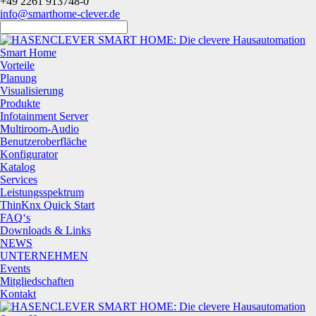
+49 2261 913748-0
info@smarthome-clever.de
Smart Home
Vorteile
Planung
Visualisierung
Produkte
Infotainment Server
Multiroom-Audio
Benutzeroberfläche
Konfigurator
Katalog
Services
Leistungsspektrum
ThinKnx Quick Start
FAQ‘s
Downloads & Links
NEWS
UNTERNEHMEN
Events
Mitgliedschaften
Kontakt