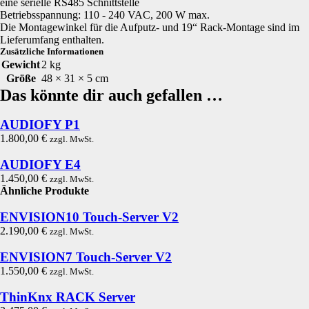
eine serielle RS485 Schnittstelle
Betriebsspannung: 110 - 240 VAC, 200 W max.
Die Montagewinkel für die Aufputz- und 19“ Rack-Montage sind im
Lieferumfang enthalten.
Zusätzliche Informationen
Gewicht
2 kg
Größe
48 × 31 × 5 cm
Das könnte dir auch gefallen …
AUDIOFY P1
1.800,00
€
zzgl. MwSt.
AUDIOFY E4
1.450,00
€
zzgl. MwSt.
Ähnliche Produkte
ENVISION10 Touch-Server V2
2.190,00
€
zzgl. MwSt.
ENVISION7 Touch-Server V2
1.550,00
€
zzgl. MwSt.
ThinKnx RACK Server