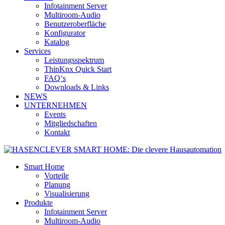
Infotainment Server
Multiroom-Audio
Benutzeroberfläche
Konfigurator
Katalog
Services
Leistungsspektrum
ThinKnx Quick Start
FAQ‘s
Downloads & Links
NEWS
UNTERNEHMEN
Events
Mitgliedschaften
Kontakt
Smart Home
Vorteile
Planung
Visualisierung
Produkte
Infotainment Server
Multiroom-Audio