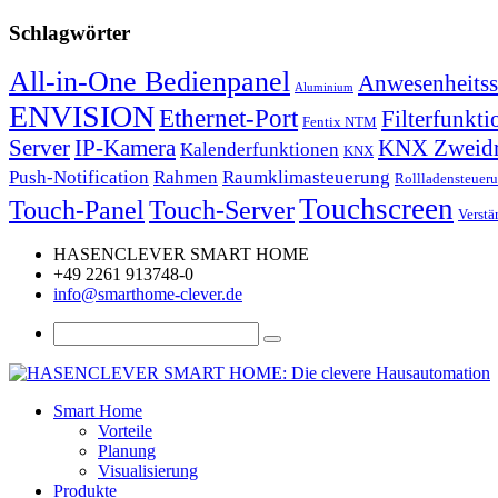
Schlagwörter
All-in-One Bedienpanel
Anwesenheitss
Aluminium
ENVISION
Ethernet-Port
Filterfunkti
Fentix NTM
Server
IP-Kamera
KNX Zweidra
Kalenderfunktionen
KNX
Push-Notification
Rahmen
Raumklimasteuerung
Rollladensteuer
Touchscreen
Touch-Panel
Touch-Server
Verstä
HASENCLEVER SMART HOME
+49 2261 913748-0
info@smarthome-clever.de
Smart Home
Vorteile
Planung
Visualisierung
Produkte