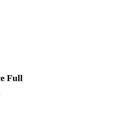
e Full
l