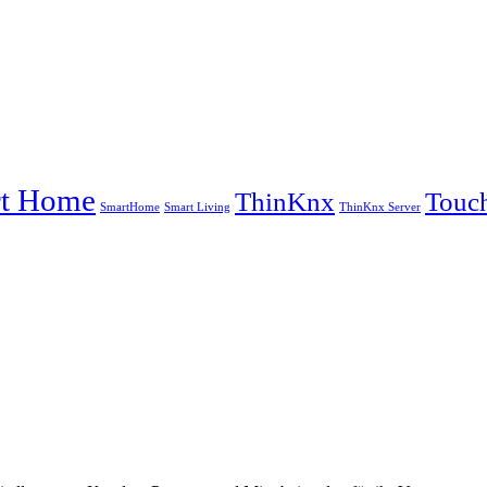
t Home
ThinKnx
Touch
SmartHome
Smart Living
ThinKnx Server