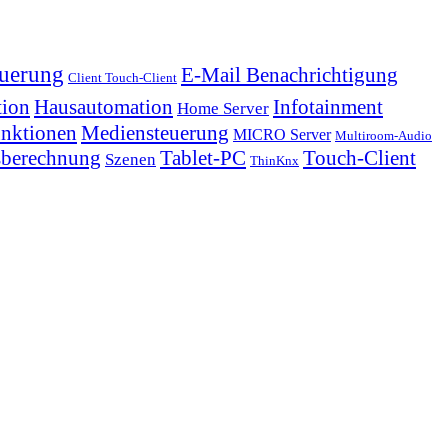
euerung
E-Mail Benachrichtigung
Client Touch-Client
tion
Hausautomation
Infotainment
Home Server
nktionen
Mediensteuerung
MICRO Server
Multiroom-Audio
sberechnung
Tablet-PC
Touch-Client
Szenen
ThinKnx