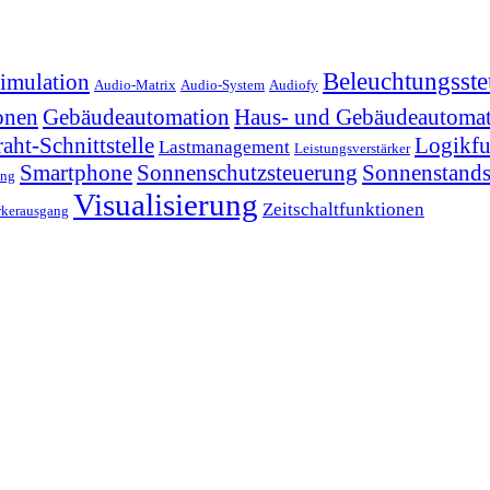
Beleuchtungsst
imulation
Audio-Matrix
Audio-System
Audiofy
onen
Gebäudeautomation
Haus- und Gebäudeautoma
ht-Schnittstelle
Logikfu
Lastmanagement
Leistungsverstärker
Smartphone
Sonnenschutzsteuerung
Sonnenstand
ung
Visualisierung
Zeitschaltfunktionen
rkerausgang