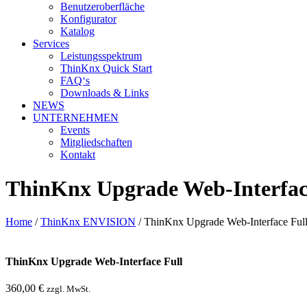
Benutzeroberfläche
Konfigurator
Katalog
Services
Leistungsspektrum
ThinKnx Quick Start
FAQ‘s
Downloads & Links
NEWS
UNTERNEHMEN
Events
Mitgliedschaften
Kontakt
ThinKnx Upgrade Web-Interfac
Home
/
ThinKnx ENVISION
/
ThinKnx Upgrade Web-Interface Ful
ThinKnx Upgrade Web-Interface Full
360,00
€
zzgl. MwSt.