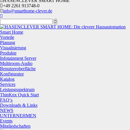
HASENCLEVER SMART HOME
+49 2261 913748-0
info@smarthome-clever.de
Smart Home
Vorteile
Planung
Visualisierung
Produkte
Infotainment Server
Multiroom-Audio
Benutzeroberfläche
Konfigurator
Katalog
Services
Leistungsspektrum
ThinKnx Quick Start
FAQ‘s
Downloads & Links
NEWS
UNTERNEHMEN
Events
Mitgliedschaften