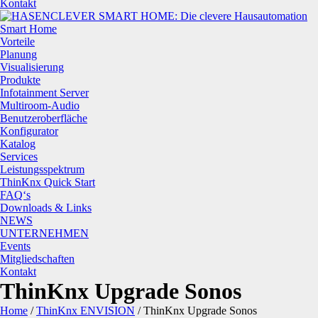
Kontakt
Smart Home
Vorteile
Planung
Visualisierung
Produkte
Infotainment Server
Multiroom-Audio
Benutzeroberfläche
Konfigurator
Katalog
Services
Leistungsspektrum
ThinKnx Quick Start
FAQ‘s
Downloads & Links
NEWS
UNTERNEHMEN
Events
Mitgliedschaften
Kontakt
ThinKnx Upgrade Sonos
Home
/
ThinKnx ENVISION
/
ThinKnx Upgrade Sonos