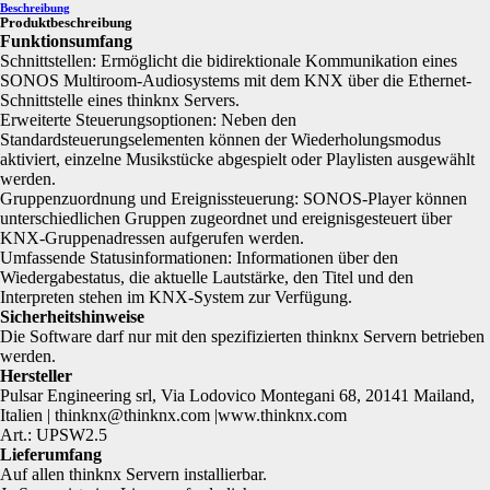
Beschreibung
Produktbeschreibung
Funktionsumfang
Schnittstellen: Ermöglicht die bidirektionale Kommunikation eines
SONOS Multiroom-Audiosystems mit dem KNX über die Ethernet-
Schnittstelle eines thinknx Servers.
Erweiterte Steuerungsoptionen: Neben den
Standardsteuerungselementen können der Wiederholungsmodus
aktiviert, einzelne Musikstücke abgespielt oder Playlisten ausgewählt
werden.
Gruppenzuordnung und Ereignissteuerung: SONOS-Player können
unterschiedlichen Gruppen zugeordnet und ereignisgesteuert über
KNX-Gruppenadressen aufgerufen werden.
Umfassende Statusinformationen: Informationen über den
Wiedergabestatus, die aktuelle Lautstärke, den Titel und den
Interpreten stehen im KNX-System zur Verfügung.
Sicherheitshinweise
Die Software darf nur mit den spezifizierten thinknx Servern betrieben
werden.
Hersteller
Pulsar Engineering srl, Via Lodovico Montegani 68, 20141 Mailand,
Italien | thinknx@thinknx.com |www.thinknx.com
Art.: UPSW2.5
Lieferumfang
Auf allen thinknx Servern installierbar.