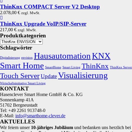
ThinKnx COMPACT Server V2 Desktop
2.078,00
€
zzgl. MwSt.
ThinKnx Upgrade VoIP/SIP-Server
217,00
€
zzgl. MwSt.
Produktkategorien
Schlagwörter
Hausautomation
KNX
Digitalisierung
envision
Smart Home
ThinKnx
SmartHome
Smart Living
ThinKnx Server
Visualisierung
Touch Server
Update
Wirtschaftsinitiative Smart Living
KONTAKT
Hasenclever Smart Home GmbH & Co. KG
Sonnenkamp 41A
51702 Bergneustadt
Tel: +49 2261 913748-0
E-Mail:
info@smarthome-clever.de
AKTUELLES
Wir feiern unser
10‑jähriges Jubiläum
und bedanken uns herzlich bei