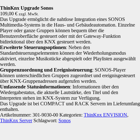
ThinKnx Upgrade Sonos
109,00
€
zzgl. MwSt.
Das Upgrade ermöglicht die nahtlose Integration eines SONOS
Multimedia-Systems in die Haus- und Gebäudeautomation. Einzelne
Player oder ganze Gruppen können bequem über die
Benutzeroberfläche gesteuert oder mit der Gateway-Funktion
bidirektional über den KNX gesteuert werden.
Erweiterte Steuerungsoptionen
: Neben den
Standardsteuerungselementen können der Wiederholungsmodus
aktiviert, einzelne Musikstücke abgespielt oder Playlisten ausgewählt
werden.
Gruppenzuordnung und Ereignissteuerung
: SONOS-Player
können unterschiedlichen Gruppen zugeordnet und ereignisgesteuert
über KNX-Gruppenadressen aufgerufen werden.
Umfassende Statusinformationen
: Informationen über den
Wiedergabestatus, die aktuelle Lautstärke, den Titel und den
Interpreten stehen im KNX-System zur Verfügung.
Das Upgrade ist bei COMPACT und RACK Servern im Lieferumfang
enthalten.
Artikelnummer:
301-9030-00
Kategorien:
ThinKnx ENVISION
,
ThinKnx Server
Schlagwort:
Sonos