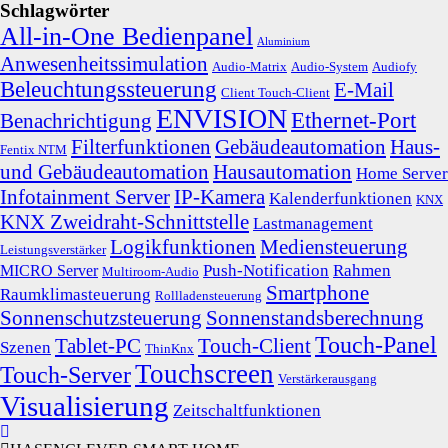
Schlagwörter
All-in-One Bedienpanel
Aluminium
Anwesenheitssimulation
Audio-Matrix
Audio-System
Audiofy
Beleuchtungssteuerung
E-Mail
Client Touch-Client
ENVISION
Ethernet-Port
Benachrichtigung
Filterfunktionen
Gebäudeautomation
Haus-
Fentix NTM
und Gebäudeautomation
Hausautomation
Home Server
Infotainment Server
IP-Kamera
Kalenderfunktionen
KNX
KNX Zweidraht-Schnittstelle
Lastmanagement
Logikfunktionen
Mediensteuerung
Leistungsverstärker
Push-Notification
Rahmen
MICRO Server
Multiroom-Audio
Smartphone
Raumklimasteuerung
Rollladensteuerung
Sonnenschutzsteuerung
Sonnenstandsberechnung
Touch-Panel
Tablet-PC
Touch-Client
Szenen
ThinKnx
Touchscreen
Touch-Server
Verstärkerausgang
Visualisierung
Zeitschaltfunktionen