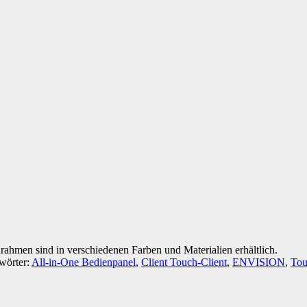
nrahmen sind in verschiedenen Farben und Materialien erhältlich.
wörter:
All-in-One Bedienpanel
,
Client Touch-Client
,
ENVISION
,
Tou