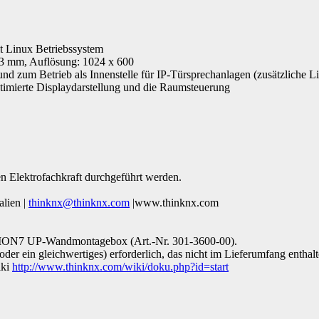
it Linux Betriebssystem
 93 mm, Auflösung: 1024 x 600
d zum Betrieb als Innenstelle für IP-Türsprechanlagen (zusätzliche Li
ptimierte Displaydarstellung und die Raumsteuerung
ten Elektrofachkraft durchgeführt werden.
alien |
thinknx@thinknx.com
|www.thinknx.com
SION7 UP-Wandmontage­box (Art.-Nr. 301-3600-00).
der ein gleichwertiges) erforderlich, das nicht im Lieferumfang enthalte
iki
http://www.thinknx.com/wiki/doku.php?id=start