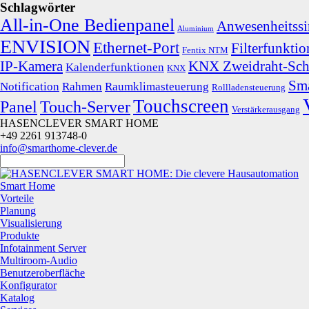
Schlagwörter
All-in-One Bedienpanel
Anwesenheitssi
Aluminium
ENVISION
Ethernet-Port
Filterfunkti
Fentix NTM
IP-Kamera
KNX Zweidraht-Schn
Kalenderfunktionen
KNX
Sm
Notification
Rahmen
Raumklimasteuerung
Rollladensteuerung
Touchscreen
Panel
Touch-Server
Verstärkerausgang
HASENCLEVER SMART HOME
+49 2261 913748-0
info@smarthome-clever.de
Smart Home
Vorteile
Planung
Visualisierung
Produkte
Infotainment Server
Multiroom-Audio
Benutzeroberfläche
Konfigurator
Katalog