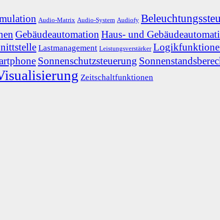
Beleuchtungsste
mulation
Audio-Matrix
Audio-System
Audiofy
onen
Gebäudeautomation
Haus- und Gebäudeautomat
ittstelle
Logikfunktion
Lastmanagement
Leistungsverstärker
artphone
Sonnenschutzsteuerung
Sonnenstandsbere
Visualisierung
Zeitschaltfunktionen