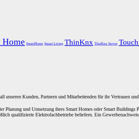
t Home
ThinKnx
Touch
SmartHome
Smart Living
ThinKnx Server
all unseren Kunden, Partnern und Mitarbeitenden für ihr Vertrauen und
 der Planung und Umsetzung ihres Smart Homes oder Smart Buildings P
ßlich qualifizierte Elektrofachbetriebe beliefern. Ein Gewerbenachweis i