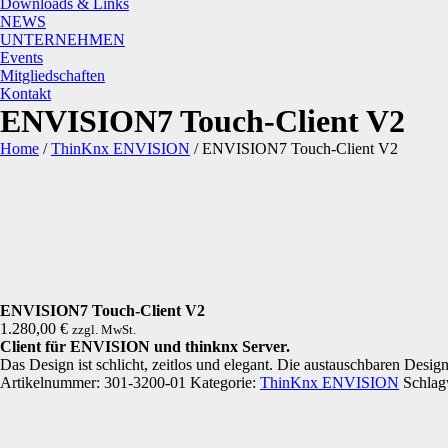
Downloads & Links
NEWS
UNTERNEHMEN
Events
Mitgliedschaften
Kontakt
ENVISION7 Touch-Client V2
Home
/
ThinKnx ENVISION
/
ENVISION7 Touch-Client V2
ENVISION7 Touch-Client V2
1.280,00
€
zzgl. MwSt.
Client für ENVISION und thinknx Server.
Das Design ist schlicht, zeitlos und elegant. Die austauschbaren Desig
Artikelnummer:
301-3200-01
Kategorie:
ThinKnx ENVISION
Schlag