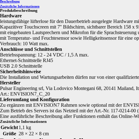
Beschreibung
Zusätzliche Informationen
Produktbeschreibung
Hardware
leistungsfähige lüfterlose für den Dauerbetrieb ausgelegte Hardware m
Kapazitiver Touchscreen mit 7'' Bildschirm, sichtbarer Bereich 158 x
mit eingebauten Lautsprechern und Mikrofon für die Sprachsteuerung un
mit Temperatur- und Feuchtesensor sowie Helligkeitssensor für eine o
Verbrauch: 10 Watt max.
Anschlüsse und Schnittstellen
Betriebsspannung: 12 - 24 VDC / 1,5 A max.
Ethernet-Schnittstelle RJ45
USB 2.0 Schnittstelle
Sicherheitshinweise
Die Installation und Wartungsarbeiten dürfen nur von einer qualifizier
Hersteller
Pulsar Engineering srl, Via Lodovico Montegani 68, 20141 Mailand, It
Art.: ENVISION7_C_20
Lieferumfang und Konfiguration
Zu ergänzen mit ENVISION7 Rahmen
sowie optional mit der ENVI
Zum Betrieb des Servers ist das Netzteil mit der Art.-Nr. 117-0214-00 (o
Eine ausführliche Beschreibung aller Funktionen enthält das Online-W
Zusätzliche Informationen
Gewicht
1,1 kg
Größe
28 × 22 × 8 cm