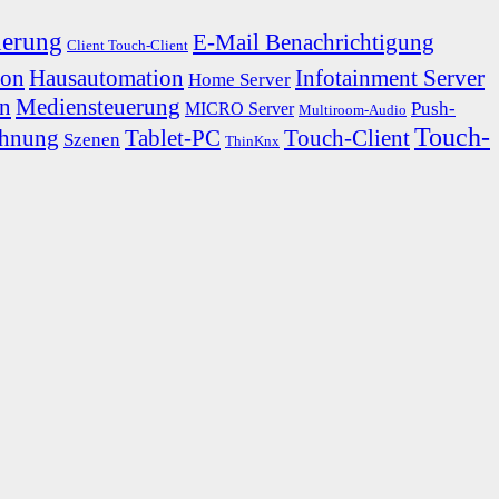
uerung
E-Mail Benachrichtigung
Client Touch-Client
ion
Hausautomation
Infotainment Server
Home Server
en
Mediensteuerung
Push-
MICRO Server
Multiroom-Audio
Touch-
chnung
Tablet-PC
Touch-Client
Szenen
ThinKnx