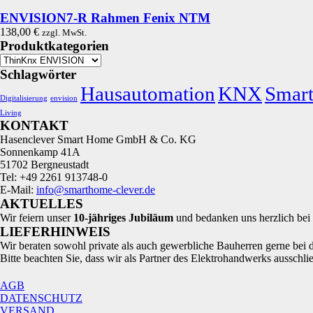
ENVISION7-R Rahmen Fenix NTM
138,00
€
zzgl. MwSt.
Produktkategorien
Schlagwörter
Hausautomation
KNX
Smar
Digitalisierung
envision
Living
KONTAKT
Hasenclever Smart Home GmbH & Co. KG
Sonnenkamp 41A
51702 Bergneustadt
Tel: +49 2261 913748-0
E-Mail:
info@smarthome-clever.de
AKTUELLES
Wir feiern unser
10‑jähriges Jubiläum
und bedanken uns herzlich bei 
LIEFERHINWEIS
Wir beraten sowohl private als auch gewerbliche Bauherren gerne bei
Bitte beachten Sie, dass wir als Partner des Elektrohandwerks ausschlie
AGB
DATENSCHUTZ
VERSAND