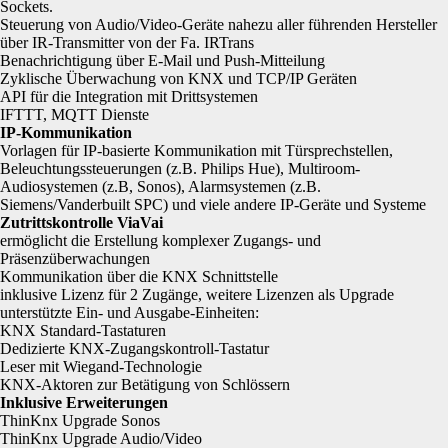
Sockets.
Steuerung von Audio/Video-Geräte nahezu aller führenden Hersteller
über IR-Transmitter von der Fa. IRTrans
Benachrichtigung über E-Mail und Push-Mitteilung
Zyklische Überwachung von KNX und TCP/IP Geräten
API für die Integration mit Drittsystemen
IFTTT, MQTT Dienste
IP-Kommunikation
Vorlagen für IP-basierte Kommunikation mit Türsprechstellen,
Beleuchtungssteuerungen (z.B. Philips Hue), Multiroom-
Audiosystemen (z.B, Sonos), Alarmsystemen (z.B.
Siemens/Vanderbuilt SPC) und viele andere IP-Geräte und Systeme
Zutrittskontrolle ViaVai
ermöglicht die Erstellung komplexer Zugangs- und
Präsenzüberwachungen
Kommunikation über die KNX Schnittstelle
inklusive Lizenz für 2 Zugänge, weitere Lizenzen als Upgrade
unterstützte Ein- und Ausgabe-Einheiten:
KNX Standard-Tastaturen
Dedizierte KNX-Zugangskontroll-Tastatur
Leser mit Wiegand-Technologie
KNX-Aktoren zur Betätigung von Schlössern
Inklusive Erweiterungen
ThinKnx Upgrade Sonos
ThinKnx Upgrade Audio/Video