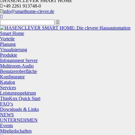
HASENCLEVER SMART HOME
+49 2261 913748-0
info@smarthome-clever.de
Smart Home
Vorteile
Planung
Visualisierung
Produkte
Infotainment Server
Multiroom-Audio
Benutzeroberfläche
Konfigurator
Katalog
Services
Leistungsspektrum
ThinKnx Quick Start
FAQ‘s
Downloads & Links
NEWS
UNTERNEHMEN
Events
Mitgliedschaften