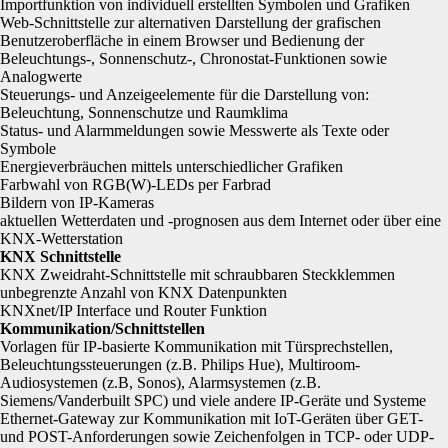
Importfunktion von individuell erstellten Symbolen und Grafiken
Web-Schnittstelle zur alternativen Darstellung der grafischen
Benutzeroberfläche in einem Browser und Bedienung der
Beleuchtungs-, Sonnenschutz-, Chronostat-Funktionen sowie
Analogwerte
Steuerungs- und Anzeigeelemente für die Darstellung von:
Beleuchtung, Sonnenschutze und Raumklima
Status- und Alarmmeldungen sowie Messwerte als Texte oder
Symbole
Energieverbräuchen mittels unterschiedlicher Grafiken
Farbwahl von RGB(W)-LEDs per Farbrad
Bildern von IP-Kameras
aktuellen Wetterdaten und -prognosen aus dem Internet oder über eine
KNX-Wetterstation
KNX Schnittstelle
KNX Zweidraht-Schnittstelle mit schraubbaren Steckklemmen
unbegrenzte Anzahl von KNX Datenpunkten
KNXnet/IP Interface und Router Funktion
Kommunikation/Schnittstellen
Vorlagen für IP-basierte Kommunikation mit Türsprechstellen,
Beleuchtungssteuerungen (z.B. Philips Hue), Multiroom-
Audiosystemen (z.B, Sonos), Alarmsystemen (z.B.
Siemens/Vanderbuilt SPC) und viele andere IP-Geräte und Systeme
Ethernet-Gateway zur Kommunikation mit IoT-Geräten über GET-
und POST-Anforderungen sowie Zeichenfolgen in TCP- oder UDP-