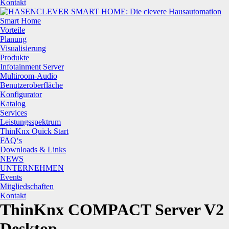
Kontakt
Smart Home
Vorteile
Planung
Visualisierung
Produkte
Infotainment Server
Multiroom-Audio
Benutzeroberfläche
Konfigurator
Katalog
Services
Leistungsspektrum
ThinKnx Quick Start
FAQ‘s
Downloads & Links
NEWS
UNTERNEHMEN
Events
Mitgliedschaften
Kontakt
ThinKnx COMPACT Server V2
Desktop