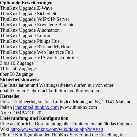
Optionale Erweiterungen
ThinKnx Upgrade Z-Wave
ThinKnx Upgrade Sicherheit
ThinKnx Upgrade VoIP/SIP-Server
ThinKnx Upgrade Erweiterte Berichte
ThinKnx Upgrade Automation
ThinKnx Upgrade Lutron
ThinKnx Upgrade Philips Hue
ThinKnx Upgrade BTicino MyHome
ThinKnx Upgrade Web Interface Full
ThinKnx Upgrade VIA Zutrittskontrolle
3 bis 10 Zugänge
11 bis 50 Zugänge
über 50 Zugänge
Sicherheitshinweise
Die Installation und Wartungsarbeiten dürfen nur von einer
qualifizierten Elektrofachkraft durchgeführt werden.
Hersteller
Pulsar Engineering srl, Via Lodovico Montegani 68, 20141 Mailand,
Italien |
thinknx@thinknx.com
|www.thinknx.com
Art.: COMPACT_20
Lieferumfang und Konfiguration
Eine ausführliche Beschreibung aller Funktionen enthält das Online-
Wiki
http://www.thinknx.com/wiki/doku.php?id=start
Für die Konfiguration der ThinKnx Server und die Erstellung der