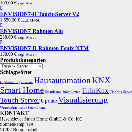
109,00
€
zzgl. MwSt.
ENVISION7-R Touch-Server V2
1.550,00
€
zzgl. MwSt.
ENVISION7 Rahmen Alu
238,00
€
zzgl. MwSt.
ENVISION7-R Rahmen Fenix NTM
138,00
€
zzgl. MwSt.
Produktkategorien
Schlagwörter
Hausautomation
KNX
Digitalisierung
envision
Smart Home
ThinKnx
SmartHome
Smart Living
ThinKnx Server
Visualisierung
Touch Server
Update
Wirtschaftsinitiative Smart Living
KONTAKT
Hasenclever Smart Home GmbH & Co. KG
Sonnenkamp 41A
51702 Bergneustadt