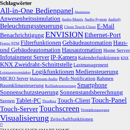
Schlagwörter
All-in-One Bedienpanel
Aluminium
Anwesenheitssimulation
Audio-Matrix
Audio-System
Audiofy
Beleuchtungssteuerung
E-Mail
Client Touch-Client
ENVISION
Ethernet-Port
Benachrichtigung
Filterfunktionen
Gebäudeautomation
Haus-
Fentix NTM
und Gebäudeautomation
Hausautomation
Home Server
Infotainment Server
IP-Kamera
Kalenderfunktionen
KNX
KNX Zweidraht-Schnittstelle
Lastmanagement
Logikfunktionen
Mediensteuerung
Leistungsverstärker
Push-Notification
Rahmen
MICRO Server
Multiroom-Audio
Smartphone
Raumklimasteuerung
Rollladensteuerung
Sonnenschutzsteuerung
Sonnenstandsberechnung
Touch-Panel
Tablet-PC
Touch-Client
Szenen
ThinKnx
Touchscreen
Touch-Server
Verstärkerausgang
Visualisierung
Zeitschaltfunktionen