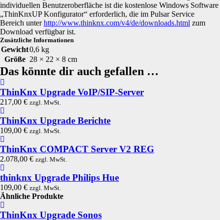
individuellen Benutzeroberfläche ist die kostenlose Windows Software
„ThinKnxUP Konfigurator“ erforderlich, die im Pulsar Service
Bereich unter
http://www.thinknx.com/v4/de/downloads.html
zum
Download verfügbar ist.
Zusätzliche Informationen
Gewicht
0,6 kg
Größe
28 × 22 × 8 cm
Das könnte dir auch gefallen …
ThinKnx Upgrade VoIP/SIP-Server
217,00
€
zzgl. MwSt.
ThinKnx Upgrade Berichte
109,00
€
zzgl. MwSt.
ThinKnx COMPACT Server V2 REG
2.078,00
€
zzgl. MwSt.
thinknx Upgrade Philips Hue
109,00
€
zzgl. MwSt.
Ähnliche Produkte
ThinKnx Upgrade Sonos