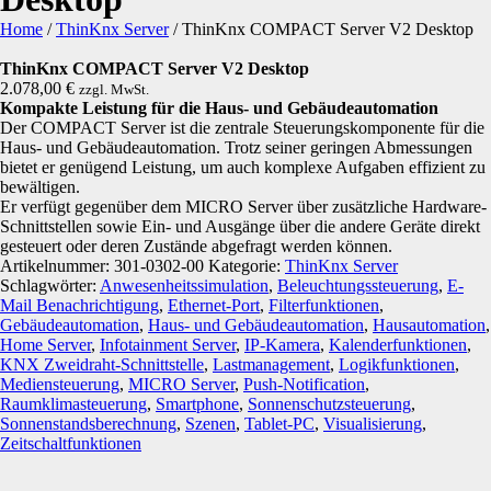
Home
/
ThinKnx Server
/
ThinKnx COMPACT Server V2 Desktop
ThinKnx COMPACT Server V2 Desktop
2.078,00
€
zzgl. MwSt.
Kompakte Leistung für die Haus- und Gebäudeautomation
Der COMPACT Server ist die zentrale Steuerungskomponente für die
Haus- und Gebäudeautomation. Trotz seiner geringen Abmessungen
bietet er genügend Leistung, um auch komplexe Aufgaben effizient zu
bewältigen.
Er verfügt gegen­über dem MICRO Server über zusätzliche Hardware-
Schnittstellen sowie Ein- und Ausgänge über die andere Geräte direkt
gesteuert oder deren Zustände abgefragt werden können.
Artikelnummer:
301-0302-00
Kategorie:
ThinKnx Server
Schlagwörter:
Anwesenheitssimulation
,
Beleuchtungssteuerung
,
E-
Mail Benachrichtigung
,
Ethernet-Port
,
Filterfunktionen
,
Gebäudeautomation
,
Haus- und Gebäudeautomation
,
Hausautomation
,
Home Server
,
Infotainment Server
,
IP-Kamera
,
Kalenderfunktionen
,
KNX Zweidraht-Schnittstelle
,
Lastmanagement
,
Logikfunktionen
,
Mediensteuerung
,
MICRO Server
,
Push-Notification
,
Raumklimasteuerung
,
Smartphone
,
Sonnenschutzsteuerung
,
Sonnenstandsberechnung
,
Szenen
,
Tablet-PC
,
Visualisierung
,
Zeitschaltfunktionen