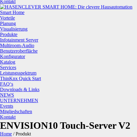
Kontakt
Smart Home
Vorteile
Planung
Visualisierung
Produkte
Infotainment Server
Multiroom-Audio
Benutzeroberfläche
Konfigurator
Katalog
Services
Leistungsspektrum
ThinKnx Quick Start
FAQ‘s
Downloads & Links
NEWS
UNTERNEHMEN
Events
Mitgliedschaften
Kontakt
ENVISION10 Touch-Server V2
Home
/
Produkt