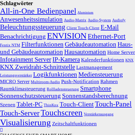
Schlagwörter
All-in-One Bedienpanel
Aluminium
Anwesenheitssimulation
Audio-Matrix
Audio-System
Audiofy
Beleuchtungssteuerung
E-Mail
Client Touch-Client
ENVISION
Ethernet-Port
Benachrichtigung
Filterfunktionen
Gebäudeautomation
Haus-
Fentix NTM
und Gebäudeautomation
Hausautomation
Home Server
Infotainment Server
IP-Kamera
Kalenderfunktionen
KNX
KNX Zweidraht-Schnittstelle
Lastmanagement
Logikfunktionen
Mediensteuerung
Leistungsverstärker
Push-Notification
Rahmen
MICRO Server
Multiroom-Audio
Smartphone
Raumklimasteuerung
Rollladensteuerung
Sonnenschutzsteuerung
Sonnenstandsberechnung
Touch-Panel
Tablet-PC
Touch-Client
Szenen
ThinKnx
Touchscreen
Touch-Server
Verstärkerausgang
Visualisierung
Zeitschaltfunktionen