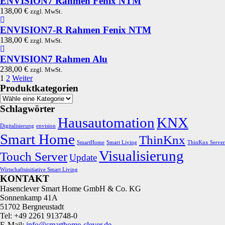
ENVISION7 Rahmen Fenix NTM
138,00
€
zzgl. MwSt.
ENVISION7-R Rahmen Fenix NTM
138,00
€
zzgl. MwSt.
ENVISION7 Rahmen Alu
238,00
€
zzgl. MwSt.
1
2
Weiter
Produktkategorien
Schlagwörter
Hausautomation
KNX
Digitalisierung
envision
Smart Home
ThinKnx
SmartHome
Smart Living
ThinKnx Server
Visualisierung
Touch Server
Update
Wirtschaftsinitiative Smart Living
KONTAKT
Hasenclever Smart Home GmbH & Co. KG
Sonnenkamp 41A
51702 Bergneustadt
Tel: +49 2261 913748-0
E-Mail:
info@smarthome-clever.de