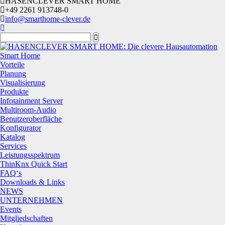
HASENCLEVER SMART HOME
+49 2261 913748-0
info@smarthome-clever.de
Smart Home
Vorteile
Planung
Visualisierung
Produkte
Infotainment Server
Multiroom-Audio
Benutzeroberfläche
Konfigurator
Katalog
Services
Leistungsspektrum
ThinKnx Quick Start
FAQ‘s
Downloads & Links
NEWS
UNTERNEHMEN
Events
Mitgliedschaften