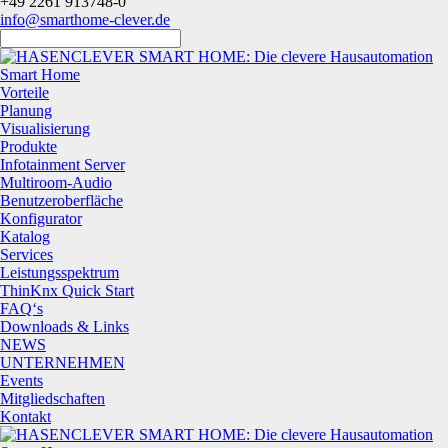
+49 2261 913748-0
info@smarthome-clever.de
Smart Home
Vorteile
Planung
Visualisierung
Produkte
Infotainment Server
Multiroom-Audio
Benutzeroberfläche
Konfigurator
Katalog
Services
Leistungsspektrum
ThinKnx Quick Start
FAQ‘s
Downloads & Links
NEWS
UNTERNEHMEN
Events
Mitgliedschaften
Kontakt