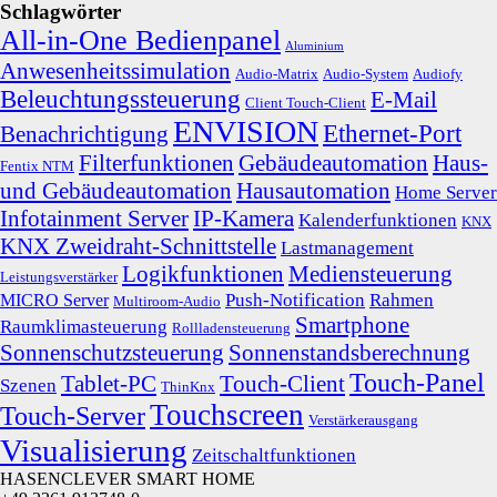
Schlagwörter
All-in-One Bedienpanel
Aluminium
Anwesenheitssimulation
Audio-Matrix
Audio-System
Audiofy
Beleuchtungssteuerung
E-Mail
Client Touch-Client
ENVISION
Ethernet-Port
Benachrichtigung
Filterfunktionen
Gebäudeautomation
Haus-
Fentix NTM
und Gebäudeautomation
Hausautomation
Home Server
Infotainment Server
IP-Kamera
Kalenderfunktionen
KNX
KNX Zweidraht-Schnittstelle
Lastmanagement
Logikfunktionen
Mediensteuerung
Leistungsverstärker
Push-Notification
Rahmen
MICRO Server
Multiroom-Audio
Smartphone
Raumklimasteuerung
Rollladensteuerung
Sonnenschutzsteuerung
Sonnenstandsberechnung
Touch-Panel
Tablet-PC
Touch-Client
Szenen
ThinKnx
Touchscreen
Touch-Server
Verstärkerausgang
Visualisierung
Zeitschaltfunktionen
HASENCLEVER SMART HOME