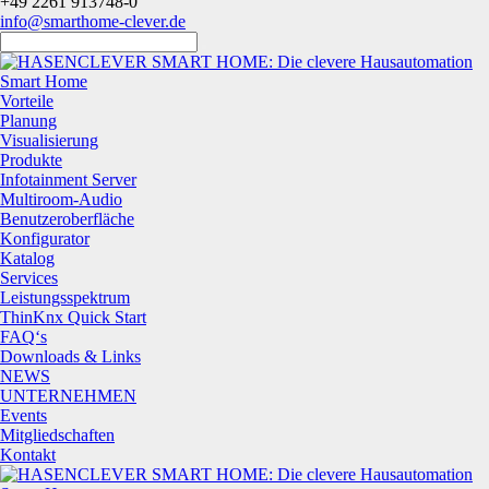
+49 2261 913748-0
info@smarthome-clever.de
Smart Home
Vorteile
Planung
Visualisierung
Produkte
Infotainment Server
Multiroom-Audio
Benutzeroberfläche
Konfigurator
Katalog
Services
Leistungsspektrum
ThinKnx Quick Start
FAQ‘s
Downloads & Links
NEWS
UNTERNEHMEN
Events
Mitgliedschaften
Kontakt