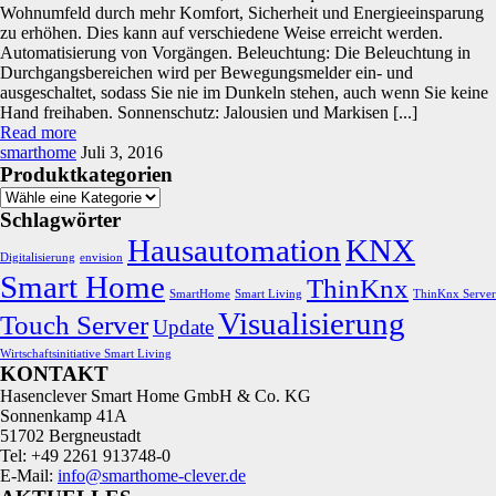
Wohnumfeld durch mehr Komfort, Sicherheit und Energieeinsparung
zu erhöhen. Dies kann auf verschiedene Weise erreicht werden.
Automatisierung von Vorgängen. Beleuchtung: Die Beleuchtung in
Durchgangsbereichen wird per Bewegungsmelder ein- und
ausgeschaltet, sodass Sie nie im Dunkeln stehen, auch wenn Sie keine
Hand freihaben. Sonnenschutz: Jalousien und Markisen [...]
Read more
smarthome
Juli 3, 2016
Produktkategorien
Schlagwörter
Hausautomation
KNX
Digitalisierung
envision
Smart Home
ThinKnx
SmartHome
Smart Living
ThinKnx Server
Visualisierung
Touch Server
Update
Wirtschaftsinitiative Smart Living
KONTAKT
Hasenclever Smart Home GmbH & Co. KG
Sonnenkamp 41A
51702 Bergneustadt
Tel: +49 2261 913748-0
E-Mail:
info@smarthome-clever.de