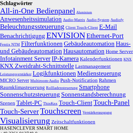
Schlagwörter
All-in-One Bedienpanel
Aluminium
Anwesenheitssimulation
Audio-Matrix
Audio-System
Audiofy
Beleuchtungssteuerung
E-Mail
Client Touch-Client
ENVISION
Ethernet-Port
Benachrichtigung
Filterfunktionen
Gebäudeautomation
Haus-
Fentix NTM
und Gebäudeautomation
Hausautomation
Home Server
Infotainment Server
IP-Kamera
Kalenderfunktionen
KNX
KNX Zweidraht-Schnittstelle
Lastmanagement
Logikfunktionen
Mediensteuerung
Leistungsverstärker
Push-Notification
Rahmen
MICRO Server
Multiroom-Audio
Smartphone
Raumklimasteuerung
Rollladensteuerung
Sonnenschutzsteuerung
Sonnenstandsberechnung
Touch-Panel
Tablet-PC
Touch-Client
Szenen
ThinKnx
Touchscreen
Touch-Server
Verstärkerausgang
Visualisierung
Zeitschaltfunktionen
HASENCLEVER SMART HOME