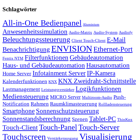
Schlagwörter
All-in-One Bedienpanel
Aluminium
Anwesenheitssimulation
Audio-Matrix
Audio-System
Audiofy
Beleuchtungssteuerung
E-Mail
Client Touch-Client
ENVISION
Ethernet-Port
Benachrichtigung
Filterfunktionen
Gebäudeautomation
Fentix NTM
Haus- und Gebäudeautomation
Hausautomation
Infotainment Server
IP-Kamera
Home Server
KNX Zweidraht-Schnittstelle
Kalenderfunktionen
KNX
Logikfunktionen
Lastmanagement
Leistungsverstärker
Mediensteuerung
Push-
MICRO Server
Multiroom-Audio
Notification
Rahmen
Raumklimasteuerung
Rollladensteuerung
Smartphone
Sonnenschutzsteuerung
Sonnenstandsberechnung
Tablet-PC
Szenen
ThinKnx
Touch-Panel
Touch-Server
Touch-Client
Visualisierung
Touchscreen
Verstärkerausgang