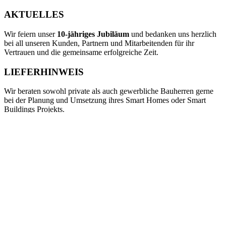
AKTUELLES
Wir feiern unser
10‑jähriges Jubiläum
und bedanken uns herzlich
bei all unseren Kunden, Partnern und Mitarbeitenden für ihr
Vertrauen und die gemeinsame erfolgreiche Zeit.
LIEFERHINWEIS
Wir beraten sowohl private als auch gewerbliche Bauherren gerne
bei der Planung und Umsetzung ihres Smart Homes oder Smart
Buildings Projekts.
Bitte beachten Sie, dass wir als Partner des Elektrohandwerks
ausschließlich qualifizierte Elektrofachbetriebe beliefern. Ein
Gewerbenachweis ist hierfür erforderlich.
AGB
DATENSCHUTZ
VERSAND
SITEMAP
IMPRESSUM
KONTAKT